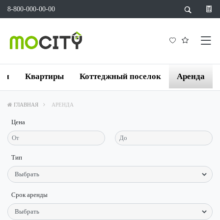
8-800-000-00-00
йки
Квартиры
Коттеджный поселок
Аренда
ГЛАВНАЯ
АРЕНДА
Цена
Тип
Срок аренды