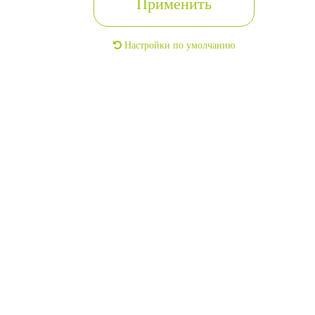
Применить
Настройки по умолчанию
1-комн. квартира
2
44м
11/17 этаж
г. Челябинск, Кировский, улица Симонова, дом 15/2