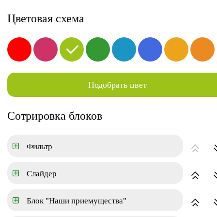
8-800-000-00-00
Цветовая схема
йки
Квартиры
Коттеджный поселок
Аренда
Подобрать цвет
ГЛАВНАЯ
АРЕНДА
Сотрировка блоков
Цена
Фильтр
Тип
Слайдер
Срок аренды
Блок "Наши приемущества"