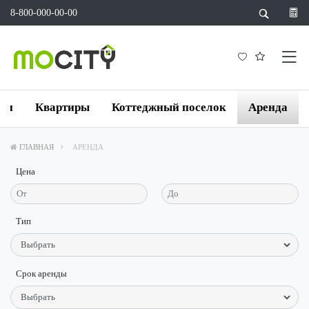
8-800-000-00-00
йки
Квартиры
Коттеджный поселок
Аренда
ГЛАВНАЯ
АРЕНДА
Цена
Тип
Срок аренды