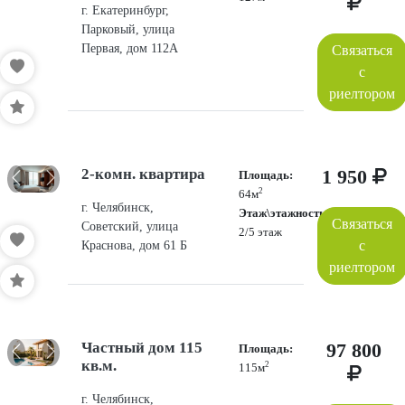
г. Екатеринбург,
Парковый, улица
Первая, дом 112А
Связаться
с
риелтором
2-комн. квартира
1 950
Площадь:
2
64м
г. Челябинск,
Этаж\этажность:
Связаться
Советский, улица
2/5 этаж
с
Краснова, дом 61 Б
риелтором
Частный дом 115
97 800
Площадь:
кв.м.
2
115м
г. Челябинск,