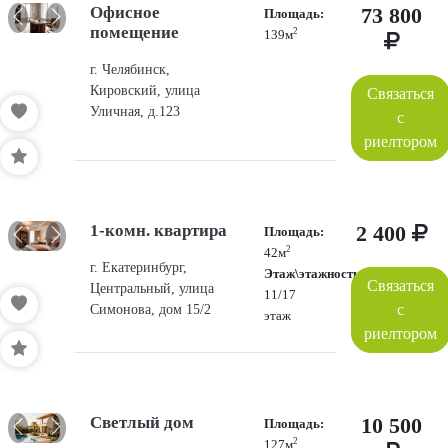
Офисное
73 800
Площадь:
помещение
2
139м
г. Челябинск,
Кировский, улица
Связаться
Уличная, д.123
с
риелтором
1-комн. квартира
2 400
Площадь:
2
42м
г. Екатеринбург,
Этаж\этажность:
Связаться
Центральный, улица
11/17
с
Симонова, дом 15/2
этаж
риелтором
Светлый дом
10 500
Площадь:
2
127м