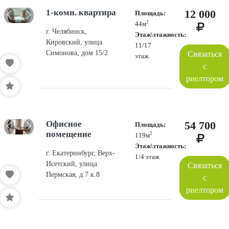
1-комн. квартира
12 000
Площадь:
2
44м
г. Челябинск,
Этаж\этажность:
Кировский, улица
11/17
Симонова, дом 15/2
Связаться
этаж
с
риелтором
Офисное
54 700
Площадь:
помещение
2
119м
Этаж\этажность:
г. Екатеринбург, Верх-
1/4 этаж
Исетский, улица
Связаться
Пермская, д.7 к.8
с
риелтором