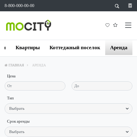
8-800-000-00-00
йки
Квартиры
Коттеджный поселок
Аренда
ГЛАВНАЯ
АРЕНДА
Цена
Тип
Срок аренды