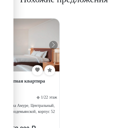
комнатная квартира
1/22 этаж
мольск на Амуре, Центральный,
Зои Космодемьянской, корпус 52