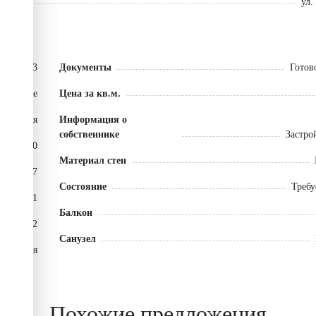
ул.
93
Документы
Готов
остройке
Цена за кв.м.
омнатная
Информация о
собственнике
Застро
10
Материал стен
17
Состояние
Требу
21
Балкон
1.01.2022
Санузел
чистовая
Похожие предложения