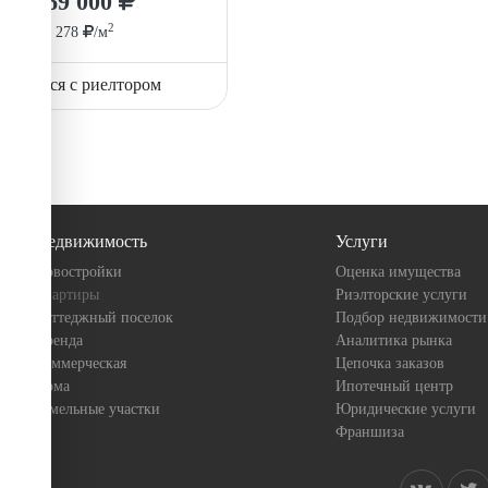
8 869 000
2
85 278
/м
вязаться с риелтором
Недвижимость
Услуги
Новостройки
Оценка имущества
Квартиры
Риэлторские услуги
Коттеджный поселок
Подбор недвижимости
Аренда
Аналитика рынка
Коммерческая
Цепочка заказов
Дома
Ипотечный центр
Земельные участки
Юридические услуги
Франшиза