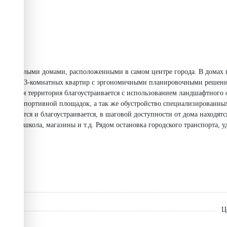
ыми жилыми домами, расположенными в самом центре города. В домах 
абельных 3-комнатных квартир с эргономичными планировочными реше
идомовая территория благоустраивается с использованием ландшафтного 
овой и спортивной площадок, а так же обустройство специализированны
звивается и благоустраивается, в шаговой доступности от дома находятс
 сад, школа, магазины и т.д. Рядом остановка городского транспорта, у
Ц