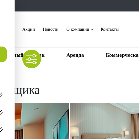
ть звонок
акансии
Акции
Новости
О компании
Контакты
ттеджный поселок
Аренда
Коммерческа
тройщика