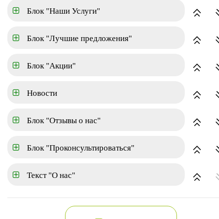
Блок "Наши Услуги"
Блок "Лучшие предложения"
Блок "Акции"
Новости
Блок "Отзывы о нас"
Блок "Проконсультироваться"
Код обьекта - 1597-4154
2
Площадь: 93м
Текст "О нас"
г. Москва, Центральный, ул. Мира, д. 28
На карте
В избранное
Сравнить