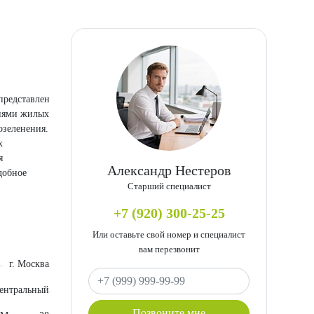
представлен
ниями жилых
озеленения.
х
я
Александр Нестеров
добное
Старший специалист
+7 (920) 300-25-25
Или оставьте свой номер и специалист
вам перезвонит
г. Москва
Ваш телефон
ентральный
Позвоните мне