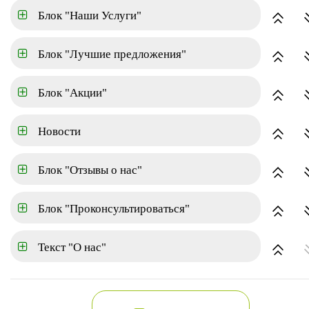
Код обьекта - 46587
Блок "Наши Услуги"
2
Площадь: 130.6м
Блок "Лучшие предложения"
г. Москва, Парковый, Калужское или Киевское шоссе 15
км от МКАД, Троицк
На карте
Блок "Акции"
12 700 000
2
97 243
/м
Новости
Рассчитать ипотеку
Блок "Отзывы о нас"
В избранное
Сравнить
Видео
Блок "Проконсультироваться"
Описание
Текст "О нас"
Дата публикации: 04.12.2020 г.
6733 просмотра
Калужское или Киевское шоссе 15 км от МКАД, Троицк. Дом 130
кв. м, участок 11 соток, все коммуникации в доме (газ, эл-во, вода,