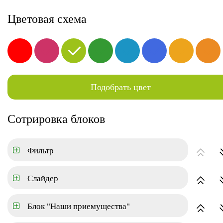
8-800-000-00-00
Цветовая схема
Новостройки
Квартиры
Коттеджный поселок
Подобрать цвет
ГЛАВНАЯ
КОТТЕДЖНЫЙ ПОСЕЛОК
Сотрировка блоков
Цена
Фильтр
Город
Слайдер
Район
Блок "Наши приемущества"