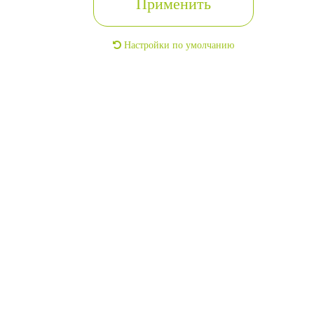
Применить
Настройки по умолчанию
2-х этажный коттедж
2
135м
г. Москва, Центральный, ДНП Никольское-1 тер