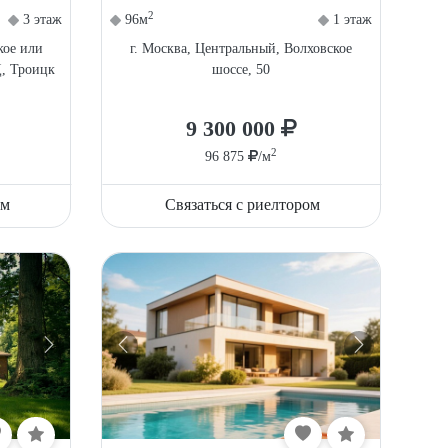
2
3 этаж
96м
1 этаж
кое или
г. Москва, Центральный, Волховское
, Троицк
шоссе, 50
9 300 000
2
96 875
/м
ом
Связаться с риелтором