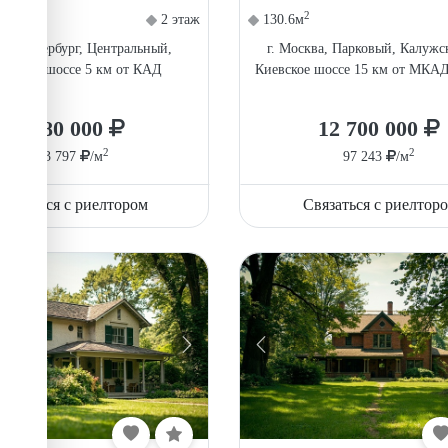
2
2 этаж
130.6м
нкт-Петербург, Центральный,
г. Москва, Парковый, Калужс
ужское шоссе 5 км от КАД
Киевское шоссе 15 км от МКАД
9 780 000
12 700 000
2
2
123 797
/м
97 243
/м
вязаться с риелтором
Связаться с риелтор