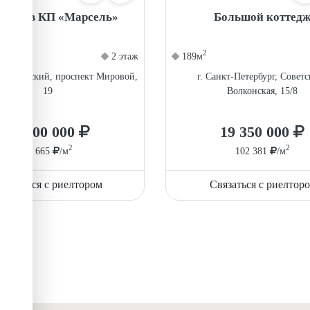
нхаус в КП «Марсель»
Большой коттед
2
2 этаж
189м
, Кировский, проспект Мировой,
г. Санкт-Петербург, Советс
19
Волконская, 15/8
10 800 000
19 350 000
2
2
71 665
/м
102 381
/м
вязаться с риелтором
Связаться с риелтор