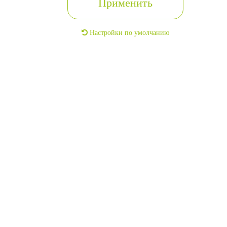
Применить
2
2
135м
79м
г. Москва, Центральный, ДНП
г. Са
Настройки по умолчанию
Никольское-1 тер
Кал
8 000 000
2
59 259
/м
Связаться с риелтором
С