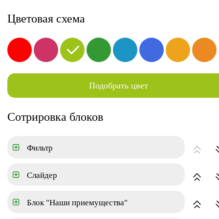
г. Москва, ул.Краснознаменная 62
8-800-000-00-00
Заказа
Цветовая схема
Услуги
Клиентам
В
Подобрать цвет
Новостройки
Квартиры
Ко
ГЛАВНАЯ
КОТТЕДЖНЫЙ ПОСЕЛОК
Сотрировка блоков
Цена
Фильтр
Площадь
Слайдер
Блок "Наши приемущества"