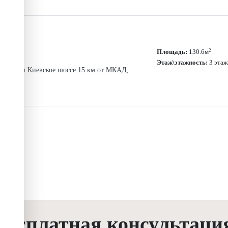
2
Площадь:
130.6м
Этаж\этажность:
3 этаж
ское или Киевское шоссе 15 км от МКАД,
Бесплатная консультаци