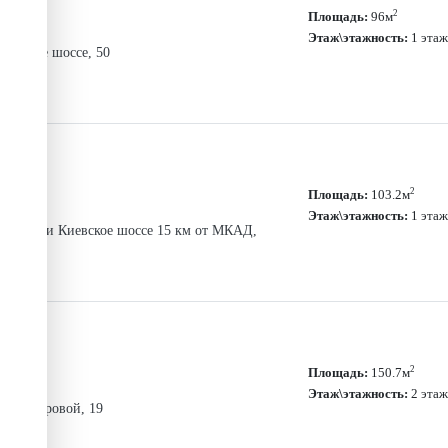
ки
2
Площадь:
96м
Этаж\этажность:
1 этаж
ховское шоссе, 50
ция
2
Площадь:
103.2м
Этаж\этажность:
1 этаж
жское или Киевское шоссе 15 км от МКАД,
ель»
2
Площадь:
150.7м
Этаж\этажность:
2 этаж
пект Мировой, 19