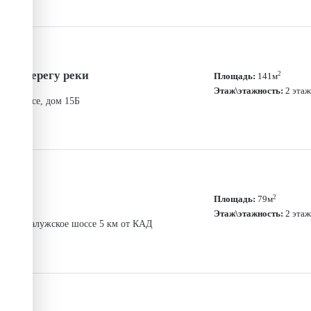
е на берегу реки
2
Площадь:
141м
Этаж\этажность:
2 этаж
кое шоссе, дом 15Б
2
Площадь:
79м
Этаж\этажность:
2 этаж
льный, Калужское шоссе 5 км от КАД