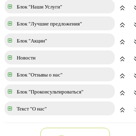
Блок "Наши Услуги"
Коттеджный поселок
Блок "Лучшие предложения"
по наименованию
Блок "Акции"
Новости
2-х этажный коттедж
г. Москва, Центральный, ДН
Блок "Отзывы о нас"
Блок "Проконсультироваться"
Текст "О нас"
Большой коттедж
г. Санкт-Петербург, Советск