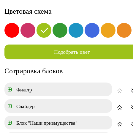
г. Москва, ул.Краснознаменная 62
8-800-000-00-00
Заказа
Цветовая схема
Услуги
Клиентам
В
Подобрать цвет
Новостройки
Квартиры
Ко
ГЛАВНАЯ
КОТТЕДЖНЫЙ ПОСЕЛОК
Сотрировка блоков
Цена
Фильтр
Площадь
Слайдер
Блок "Наши приемущества"