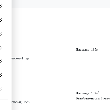
2
Площадь:
135м
П Никольское-1 тер
2
Площадь:
189м
Этаж\этажность:
3 этаж
ий, Волконская, 15/8