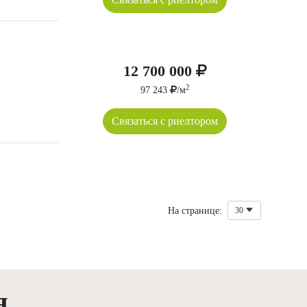
12 700 000
2
97 243
/м
Связаться с риелтором
На странице:
30
я