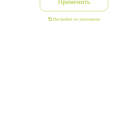
Применить
Настройки по умолчанию
Дом в элитном поселк
г. Москва, Советский, Киевс
Комфортный коттедж
г. Санкт-Петербург, Центра