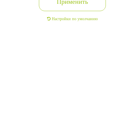
Применить
Настройки по умолчанию
Торговый островок
2
11м
2/4 этаж
г. Санкт-Петербург, Кировский, Волховское шоссе, 15/7