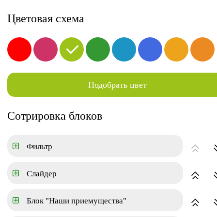
8-800-000-00-00
Цветовая схема
Коттеджный поселок
Аренда
Коммерческая
Подобрать цвет
ГЛАВНАЯ
КОММЕРЧЕСКАЯ
Сотрировка блоков
Цена
Фильтр
Город
Слайдер
Район
Блок "Наши приемущества"