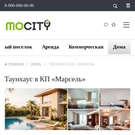
8-800-000-00-00
жный поселок
Аренда
Коммерческая
Дома
ГЛАВНАЯ
ДОМА
ТАУНХАУС В КП «МАРСЕЛЬ»
Таунхаус в КП «Марсель»