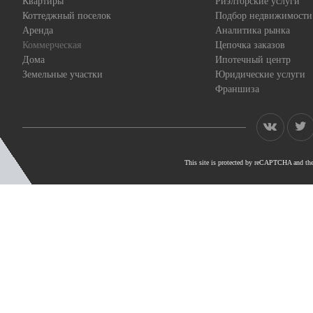
Квартиры
Риэлторские услуги
Коттеджный поселок
Подбор недвижимости
Аренда
Аналитика рынка
Коммерческая
Цепочка заказов
Дома
Ипотечный центр
Земельные участки
Юридические услуги
Франшиза
This site is protected by reCAPTCHA and th