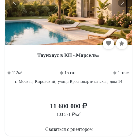
Таунхаус в КП «Марсель»
2
112м
15 сот.
1 этаж
г. Москва, Кировский, улица Краснопартизанская, дом 14
11 600 000
2
103 571
/м
Связаться с риелтором