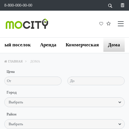
8-800-000-00-00
жный поселок
Аренда
Коммерческая
Дома
ГЛАВНАЯ
ДОМА
Цена
Город
Район