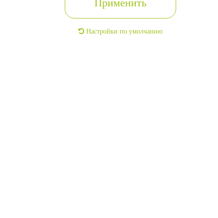
Применить
Настройки по умолчанию
Жилой комплекс «Метрополис»
2
22м
14 этаж
г. Москва, Кировский, улица Фонарей, дом 29А