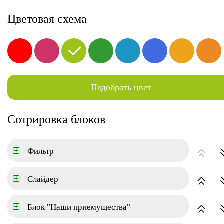
8-800-000-00-00
Цветовая схема
Новостройки
Квартиры
Коттеджный поселок
Подобрать цвет
ГЛАВНАЯ
НОВОСТРОЙКИ
Сотрировка блоков
Цена
Фильтр
Город
Слайдер
Район
Блок "Наши приемущества"