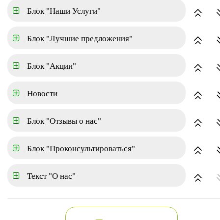
Блок "Наши Услуги"
Аренда
Блок "Лучшие предложения"
по наименованию
Блок "Акции"
Новости
1-комн. квартира
г. Екатеринбург, Центральн
Блок "Отзывы о нас"
Блок "Проконсультироваться"
Текст "О нас"
1-комн. квартира
г. Челябинск, Кировский, у