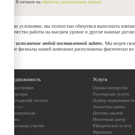
Я согласен на
обработку персональных данных
ическими условиями, мы полностью обязуемся выполнить взятые
анив качество работы на высшем уровне и другие важные догов
альное исполнение любой поставленной задач
и. Мы ведем сво
иальные филиалы нашей компании расположены фактически во в
Недвижимость
Услуги
Новостройки
Оценка имущества
Квартиры
Риэлторские услуги
Коттеджный поселок
Подбор недвижимости
Аренда
Аналитика рынка
Коммерческая
Цепочка заказов
Дома
Ипотечный центр
Земельные участки
Юридические услуги
Франшиза