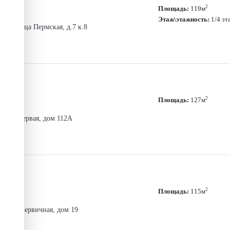
2
Площадь:
119м
Этаж\этажность:
1/4 эт
кий, улица Пермская, д.7 к.8
2
Площадь:
127м
улица Первая, дом 112А
.
2
Площадь:
115м
 улица Первичная, дом 19