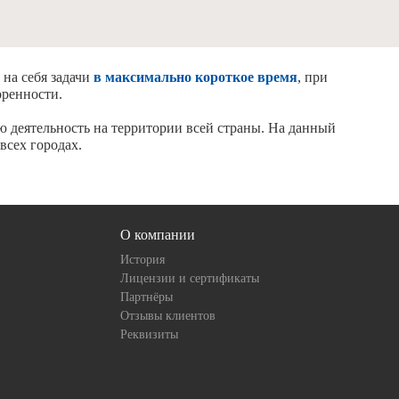
 на себя задачи
в максимально короткое время
, при
оренности.
ю деятельность на территории всей страны. На данный
сех городах.
О компании
История
Лицензии и сертификаты
Партнёры
Отзывы клиентов
Реквизиты