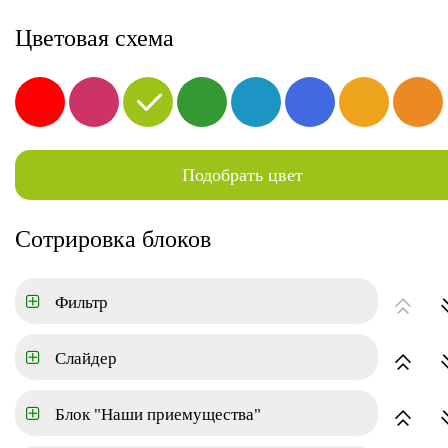
г. Москва, ул.Краснознаменная 62
8-800-000-00-00
Заказа
Цветовая схема
Услуги
Клиентам
В
Подобрать цвет
Новостройки
Квартиры
Ко
ГЛАВНАЯ
АРЕНДА
Сотрировка блоков
Цена
Фильтр
Площадь
Слайдер
Блок "Наши приемущества"