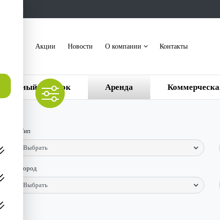
ть звонок
акансии
Акции
Новости
О компании
Контакты
ттеджный поселок
Аренда
Коммерческа
Тип
Город