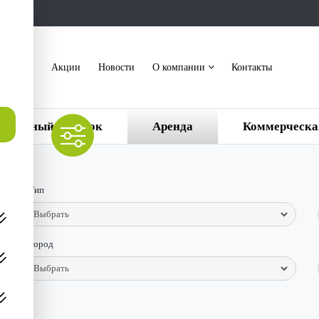
ть звонок
акансии
Акции
Новости
О компании
Контакты
ттеджный поселок
Аренда
Коммерческа
Тип
Город