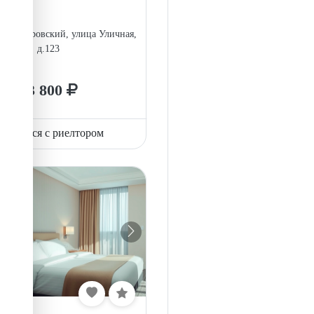
инск, Кировский, улица Уличная,
д.123
73 800
вязаться с риелтором