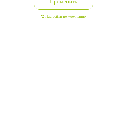
Применить
2
2
115м
139м
г. Челябинск, Центральный, улица
г. Челяб
Настройки по умолчанию
Первичная, дом 19
97 800
Связаться с риелтором
С