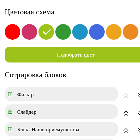
г. Москва, ул.Краснознаменная 62
8-800-000-00-00
Заказа
Цветовая схема
Услуги
Клиентам
В
Подобрать цвет
Новостройки
Квартиры
Ко
ГЛАВНАЯ
АРЕНДА
Сотрировка блоков
Цена
Фильтр
Площадь
Слайдер
Блок "Наши приемущества"