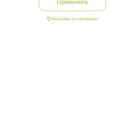
Применить
Настройки по умолчанию
Частный дом 115 кв.м.
2
115м
г. Челябинск, Центральный, улица Первичная, дом 19