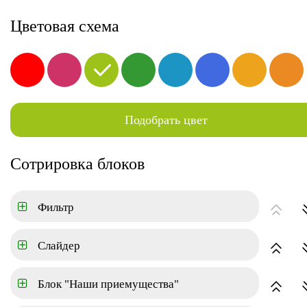
8-800-000-00-00
Цветовая схема
йки
Квартиры
Коттеджный поселок
Аренда
Подобрать цвет
ГЛАВНАЯ
АРЕНДА
Сотрировка блоков
Цена
Фильтр
Тип
Слайдер
Срок аренды
Блок "Наши приемущества"